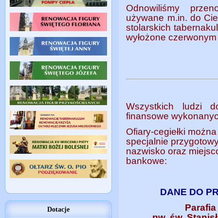
Odnowiliśmy przen
używane m.in. do Cie
stolarskich tabernaku
wyłożone czerwonym
Wszystkich ludzi d
finansowe wykonanyc
Ofiary-cegiełki można
specjalnie przygotowy
nazwisko oraz miejsc
bankowe:
DANE DO P
Parafi
Dotacje
pw. św. Stani