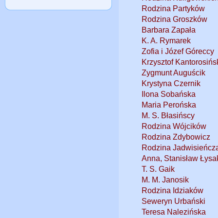
Rodzina Partyków
Rodzina Groszków
Barbara Zapała
K. A. Rymarek
Zofia i Józef Góreccy
Krzysztof Kantorosińs
Zygmunt Auguścik
Krystyna Czernik
Ilona Sobańska
Maria Perońska
M. S. Błasińscy
Rodzina Wójcików
Rodzina Zdybowicz
Rodzina Jadwisieńcz
Anna, Stanisław Łys
T. S. Gaik
M. M. Janosik
Rodzina Idziaków
Seweryn Urbański
Teresa Nalezińska