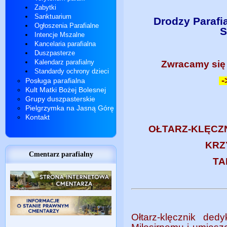
Zabytki
Sanktuarium
Drodzy Parafi
Ogłoszenia Parafialne
S
Intencje Mszalne
Kancelaria parafialna
Duszpasterze
Kalendarz parafialny
Zwracamy się 
Standardy ochrony dzieci
-
Posługa parafialna
Kult Matki Bożej Bolesnej
Grupy duszpasterskie
Pielgrzymka na Jasną Górę
Kontakt
OŁTARZ-KLĘCZ
KRZ
Cmentarz parafialny
TA
Ołtarz-klęcznik de