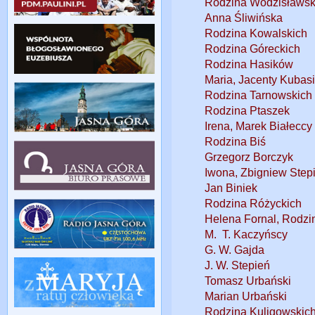
Rodzina Wodzisławsk
Anna Śliwińska
Rodzina Kowalskich
Rodzina Góreckich
Rodzina Hasików
Maria, Jacenty Kubas
Rodzina Tarnowskich
Rodzina Ptaszek
Irena, Marek Białeccy
Rodzina Biś
Grzegorz Borczyk
Iwona, Zbigniew Stepi
Jan Biniek
Rodzina Różyckich
Helena Fornal, Rodzi
M. T. Kaczyńscy
G. W. Gajda
J. W. Stepień
Tomasz Urbański
Marian Urbański
Rodzina Kuligowskic