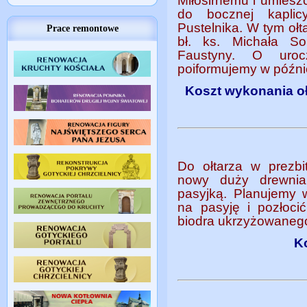
Miłosirnemu i umies
do bocznej kapli
Pustelnika. W tym ołt
Prace remontowe
bł. ks. Michała So
Faustyny. O urocz
poiformujemy w późni
Koszt wykonania oł
Do ołtarza w prezbi
nowy duży drewnia
pasyjką. Planujemy w
na pasyję i pozłoci
biodra ukrzyżowanego
Ko