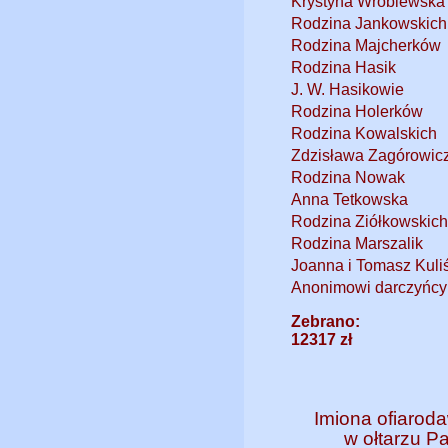
Krystyna Wróblewska
Rodzina Jankowskich 
Rodzina Majcherków
Rodzina Hasik
J. W. Hasikowie
Rodzina Holerków
Rodzina Kowalskich
Zdzisława Zagórowic
Rodzina Nowak
Anna Tetkowska
Rodzina Ziółkowskich
Rodzina Marszalik
Joanna i Tomasz Kuli
Anonimowi darczyńcy
Zebrano:
12317 zł
Imiona ofiaro
w ołtarzu P