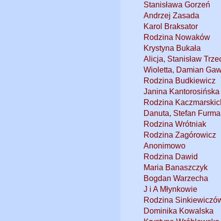
Stanisława Gorzeń
Andrzej Zasada
Karol Braksator
Rodzina Nowaków
Krystyna Bukała
Alicja, Stanisław Trz
Wioletta, Damian Ga
Rodzina Budkiewicz
Janina Kantorosińska
Rodzina Kaczmarskic
Danuta, Stefan Furm
Rodzina Wrótniak
Rodzina Zagórowicz
Anonimowo
Rodzina Dawid
Maria Banaszczyk
Bogdan Warzecha
J i A Młynkowie
Rodzina Sinkiewiczó
Dominika Kowalska