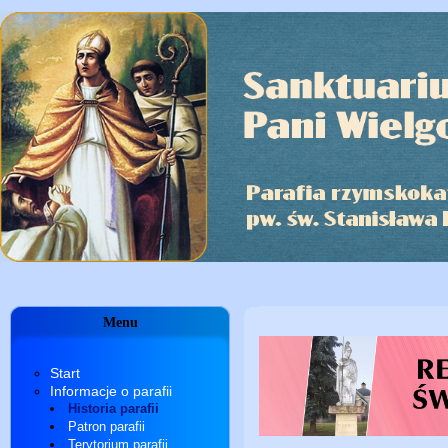
Menu
Start
Informacje o parafii
Historia parafii
Patron parafii
Terytorium parafii