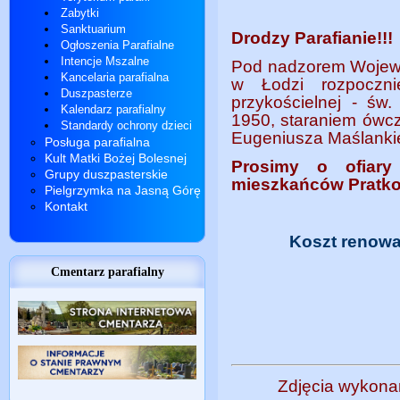
Zabytki
Sanktuarium
Drodzy Parafianie!!!
Ogłoszenia Parafialne
Intencje Mszalne
Pod nadzorem Wojew
Kancelaria parafialna
w Łodzi rozpoczni
Duszpasterze
przykościelnej - św.
Kalendarz parafialny
1950, staraniem ówcz
Standardy ochrony dzieci
Eugeniusza Maślanki
Posługa parafialna
Kult Matki Bożej Bolesnej
Prosimy o ofiary
Grupy duszpasterskie
mieszkańców Pratkow
Pielgrzymka na Jasną Górę
Kontakt
Koszt renowac
Cmentarz parafialny
Zdjęcia wykona