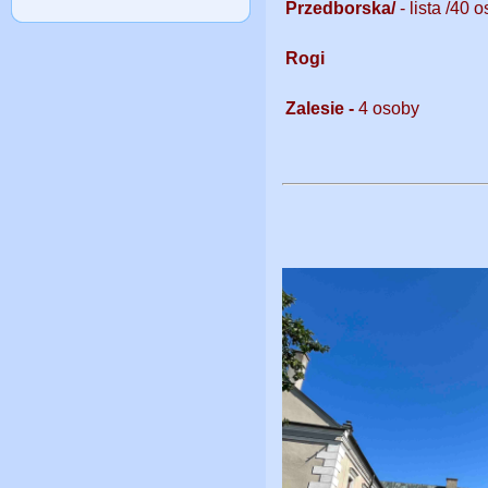
Przedborska/
- lista /40 
Rogi
Zalesie -
4 osoby