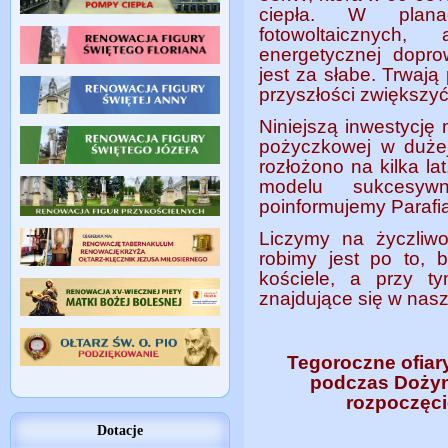
ciepła. W plana
fotowoltaicznych
energetycznej dopro
jest za słabe. Trwaj
przyszłości zwiększy
Niniejszą inwestycję
pożyczkowej w dużej
rozłożono na kilka l
modelu sukcesyw
poinformujemy Parafia
Liczymy na życzliwo
robimy jest po to, 
kościele, a przy ty
znajdujące się w nasz
Tegoroczne ofiary
podczas Dożyn
rozpoczęcie
Dotacje