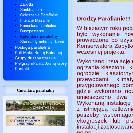
Zabytki
Sanktuarium
Ogłoszenia Parafialne
Drodzy Parafianie!!!
Intencje Mszalne
Kancelaria parafialna
W bieżącym roku podję
Duszpasterze
było wykonanie now
Kalendarz parafialny
prowadzone po uzys
Standardy ochrony dzieci
Konserwatora Zabytk
Posługa parafialna
wczesniej projektu.
Kult Matki Bożej Bolesnej
Grupy duszpasterskie
Wykonano instalację
Pielgrzymka na Jasną Górę
ogrzania klasztoru i 
Kontakt
ogrodzie klasztorn
przewodami klima
przygotowanego pomi
gdzie wykonano now
Cmentarz parafialny
umieszczono dwa z
Wykonaną instalację
z istniejącą kotłown
potrzeby wspomaga
ekogroszek lub pr
instalacji zastosowa
pomp.