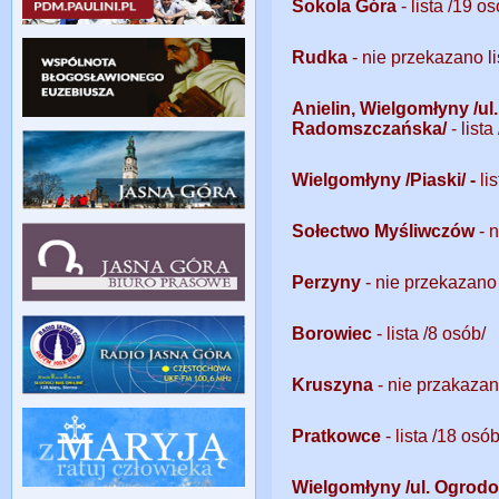
Sokola Góra
- lista /19 o
Rudka
- nie przekazano li
Anielin, Wielgomłyny /ul
Radomszczańska/
- list
Wielgomłyny /Piaski/ -
li
Sołectwo Myśliwczów
- 
Perzyny
- nie przekazano 
Borowiec
- lista /8 osób/
Kruszyna
- nie przakazan
Pratkowce
- lista /18 osób
Wielgomłyny /ul. Ogrod