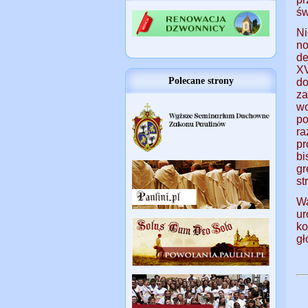
św
N
n
de
XV
Polecane strony
do
za
wo
po
ra
pr
bi
gr
st
W
ur
ko
gł