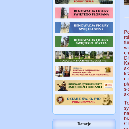
Po
ro
fu
w
ch
Dł
Ka
s
kr
c
pł
sł
sk
T
s
na
br
Ch
Dotacje
pr