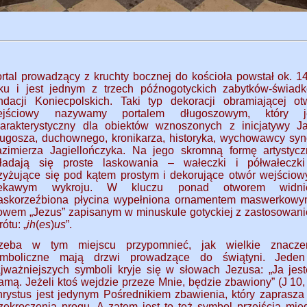
rtal prowadzący z kruchty bocznej do kościoła powstał ok. 1
ku i jest jednym z trzech późnogotyckich zabytków-świad
ndacji Koniecpolskich. Taki typ dekoracji obramiającej ot
ejściowy nazywamy portalem długoszowym, który j
arakterystyczny dla obiektów wznoszonych z inicjatywy J
ugosza, duchownego, kronikarza, historyka, wychowawcy sy
zimierza Jagiellończyka. Na jego skromną formę artystycz
kładają się proste laskowania – wałeczki i półwałeczk
zyżujące się pod kątem prostym i dekorujące otwór wejściow
iekawym wykroju. W kluczu ponad otworem widni
askorzeźbiona płycina wypełniona ornamentem maswerkowy
owem „Jezus” zapisanym w minuskule gotyckiej z zastosowan
rótu: „
ih
(
es
)
us
”.
rzeba w tym miejscu przypomnieć, jak wielkie znacze
ymboliczne mają drzwi prowadzące do świątyni. Jede
jważniejszych symboli kryje się w słowach Jezusa: „Ja jes
amą. Jeżeli ktoś wejdzie przeze Mnie, będzie zbawiony” (J 10, 
rystus jest jedynym Pośrednikiem zbawienia, który zaprasza
zekroczenia progu. A zatem jest to też symbol przejścia mię