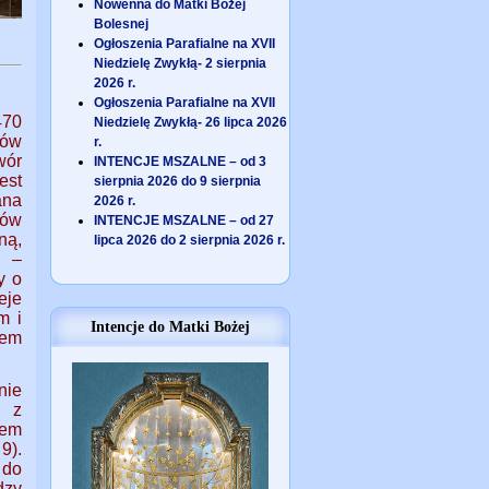
Nowenna do Matki Bożej
Bolesnej
Ogłoszenia Parafialne na XVII
Niedzielę Zwykłą- 2 sierpnia
2026 r.
Ogłoszenia Parafialne na XVII
470
Niedzielę Zwykłą- 26 lipca 2026
ków
r.
wór
INTENCJE MSZALNE – od 3
est
sierpnia 2026 do 9 sierpnia
ana
2026 r.
nów
INTENCJE MSZALNE – od 27
ną,
lipca 2026 do 2 sierpnia 2026 r.
i –
y o
eje
m i
Intencje do Matki Bożej
iem
nie
n z
tem
9).
 do
dzy