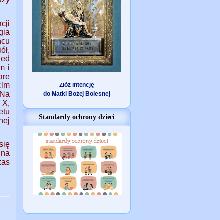
cji
gia
ńcu
ół,
zed
m i
are
cim
Złóż intencję
 Na
do Matki Bożej Bolesnej
 X,
etu
Standardy ochrony dzieci
nej
się
 na
zas