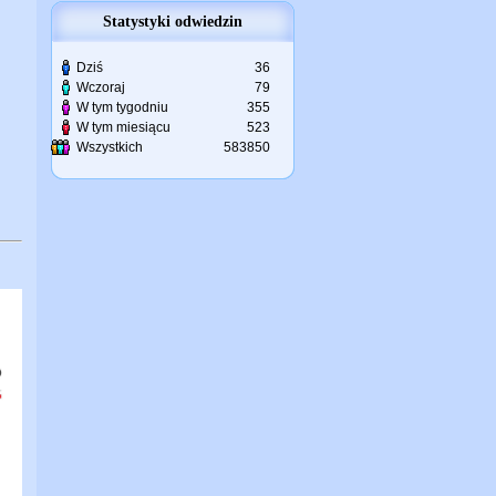
Statystyki odwiedzin
Dziś
36
Wczoraj
79
W tym tygodniu
355
W tym miesiącu
523
Wszystkich
583850