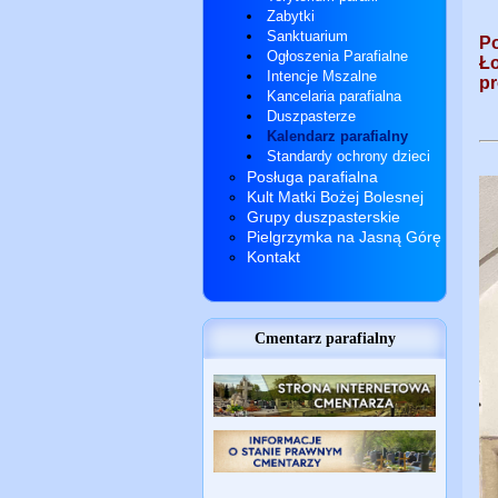
Zabytki
Sanktuarium
P
Ogłoszenia Parafialne
Ł
Intencje Mszalne
pr
Kancelaria parafialna
Duszpasterze
Kalendarz parafialny
Standardy ochrony dzieci
Posługa parafialna
Kult Matki Bożej Bolesnej
Grupy duszpasterskie
Pielgrzymka na Jasną Górę
Kontakt
Cmentarz parafialny