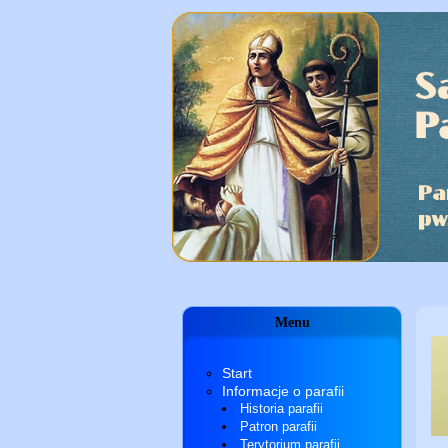
Menu
Start
Informacje o parafii
Historia parafii
Patron parafii
Terytorium parafii