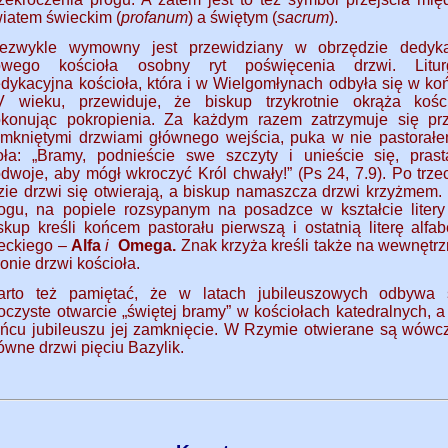
iatem świeckim (
profanum
) a świętym (
sacrum
).
iezwykle wymowny jest przewidziany w obrzędzie dedyka
owego kościoła osobny ryt poświęcenia drzwi. Litur
dykacyjna kościoła, która i w Wielgomłynach odbyła się w ko
 wieku, przewiduje, że biskup trzykrotnie okrąża kości
konując pokropienia. Za każdym razem zatrzymuje się pr
mkniętymi drzwiami głównego wejścia, puka w nie pastorałe
ła: „Bramy, podnieście swe szczyty i unieście się, prast
dwoje, aby mógł wkroczyć Król chwały!” (Ps 24, 7.9). Po trze
zie drzwi się otwierają, a biskup namaszcza drzwi krzyżmem.
ogu, na popiele rozsypanym na posadzce w kształcie litery
skup kreśli końcem pastorału pierwszą i ostatnią literę alfab
eckiego –
Alfa
i
Omega
.
Znak krzyża kreśli także na wewnętrz
ronie drzwi kościoła.
arto też pamiętać, że w latach jubileuszowych odbywa 
oczyste otwarcie „świętej bramy” w kościołach katedralnych, a
ńcu jubileuszu jej zamknięcie. W Rzymie otwierane są wówc
ówne drzwi pięciu Bazylik.