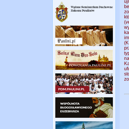
uj
be
zo
k
(
v
wy
ka
i
(K
pr
ty
n
K
u
st
zo