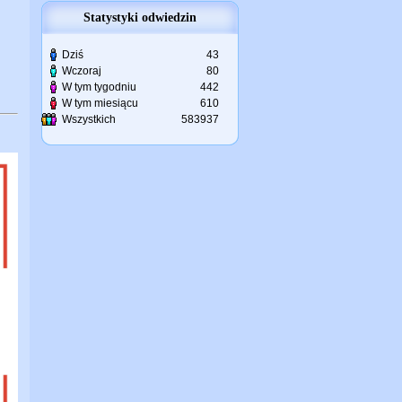
Statystyki odwiedzin
Dziś
43
Wczoraj
80
W tym tygodniu
442
W tym miesiącu
610
Wszystkich
583937