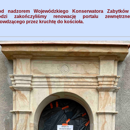
od nadzorem Wojewódzkiego Konserwatora Zabytkó
odzi zakończyliśmy renowację portalu zewnętrzn
owdzącego przez kruchtę do kościoła.