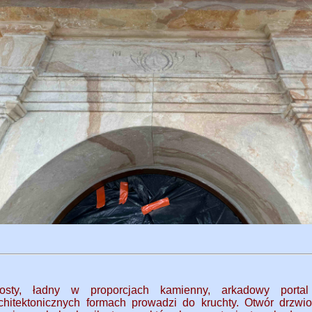
rosty, ładny w proporcjach kamienny, arkadowy porta
chitektonicznych formach prowadzi do kruchty. Otwór drzwi