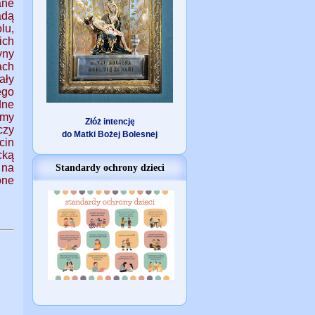
ane
adą
lu,
ch
yny
ach
ały
ego
dne
rmy
Złóż intencję
czy
do Matki Bożej Bolesnej
cin
cką
 na
Standardy ochrony dzieci
one