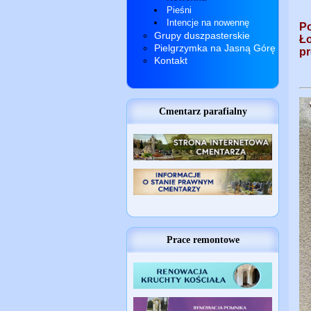
Pieśni
Intencje na nowennę
P
Grupy duszpasterskie
Ł
Pielgrzymka na Jasną Górę
pr
Kontakt
Cmentarz parafialny
Prace remontowe