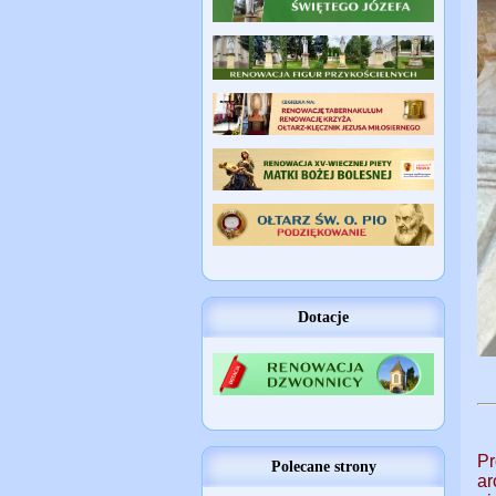
Dotacje
P
Polecane strony
ar