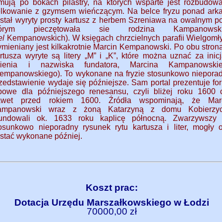
mują po bokach pilastry, na których wsparte jest rozbudow
lkowanie z gzymsem wieńczącym. Na belce fryzu ponad ark
stał wyryty prosty kartusz z herbem Szreniawa na owalnym po
tórym pieczętowała sie rodzina Kampanowski
el
Kempanowskich). W księgach chrzcielnych parafii Wielgomł
mieniany jest kilkakrotnie Marcin Kempanowski. Po obu stron
rtusza wyryte są litery „M” i „K”, które można uznać za inicj
mienia i nazwiska fundatora, Marcina Kampanowski
empanowskiego). To wykonane na fryzie stosunkowo niepora
zedstawienie wydaje się późniejsze. Sam portal prezentuje fo
powe dla późniejszego renesansu, czyli bliżej roku 1600 
awet przed rokiem 1600. Źródła wspominają, że Mar
ampanowski wraz z żoną Katarzyną z domu Kobierzy
fundowali ok. 1633 roku kaplicę północną. Zwarzywszy
osunkowo nieporadny rysunek rytu kartusza i liter, mogły 
stać wykonane później.
Koszt prac:
Dotacja Urzędu Marszałkowskiego w Łodzi
70000,00 zł