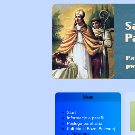
Menu
Start
Informacje o parafii
Posługa parafialna
Kult Matki Bożej Bolesnej
Nowenna