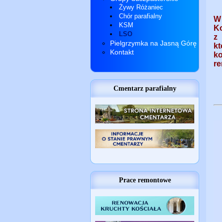
Żywy Różaniec
Chór parafialny
W
KSM
K
LSO
z 
Pielgrzymka na Jasną Górę
k
Kontakt
k
re
Cmentarz parafialny
Prace remontowe