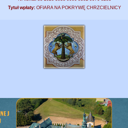
Tytuł wpłaty:
OFIARA NA POKRYWĘ CHRZCIELNICY