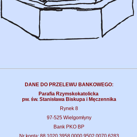
DANE DO PRZELEWU BANKOWEGO:
Parafia Rzymskokatolicka
pw. św. Stanisława Biskupa i Męczennika
Rynek 8
97-525 Wielgomłyny
Bank PKO BP
Nr konta: 88 1020 3958 0000 9502 0070 6283