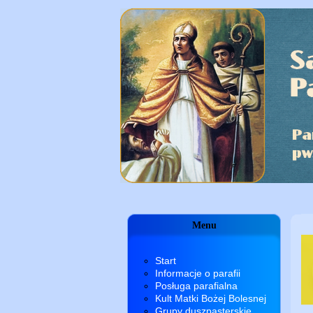
Menu
Start
Informacje o parafii
Posługa parafialna
Kult Matki Bożej Bolesnej
Grupy duszpasterskie