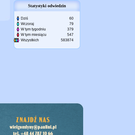
Statystyki odwiedzin
Dziś
60
Wczoraj
79
W tym tygodniu
379
W tym miesiącu
547
Wszystkich
583874