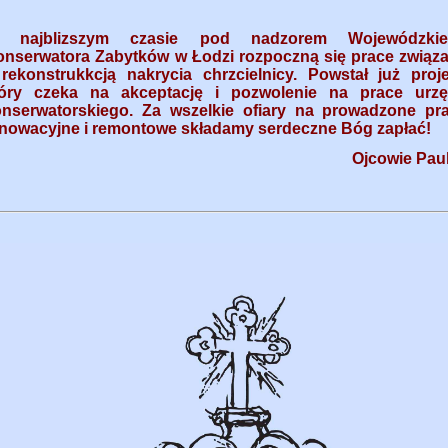
 najblizszym czasie pod nadzorem Wojewódzkie
onserwatora Zabytków w Łodzi rozpoczną się prace związ
rekonstrukkcją nakrycia chrzcielnicy. Powstał już proje
tóry czeka na akceptację i pozwolenie na prace urz
onserwatorskiego. Za wszelkie ofiary na prowadzone pr
nowacyjne i remontowe składamy serdeczne Bóg zapłać!
Ojcowie Paul