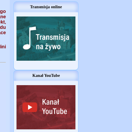
Transmisja online
go
ane
kt,
ędu
ace
ini
Kanał YouTube