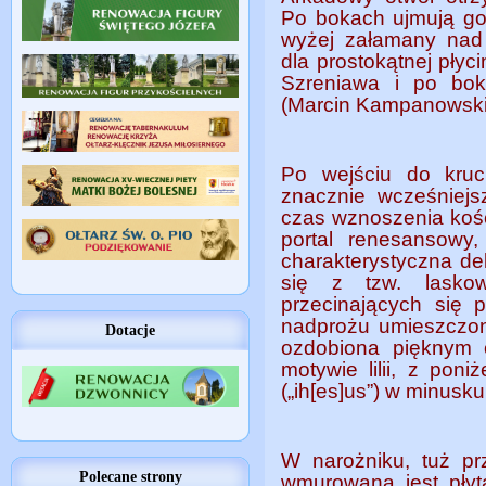
Po bokach ujmują go 
wyżej załamany nad
dla prostokątnej płyc
Szreniawa i po boka
(Marcin Kampanowski)
Po wejściu do kruc
znacznie wcześniejs
czas wznoszenia kości
portal renesansowy,
charakterystyczna de
się z tzw. laskow
przecinających się 
nadprożu umieszczona
Dotacje
ozdobiona pięknym
motywie lilii, z po
(„ih[es]us”) w minusku
W narożniku, tuż pr
Polecane strony
wmurowana jest płyt