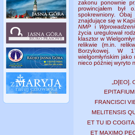
zakonu ponownie pr
prowincjałem był 
spokrewniony. Obaj
znajdujące się w Ka
NMP
i
Wprowadzeni
życia uregulował ro
klasztor w Wielgomłyn
relikwie (m.in. rel
Borzykowej. W 1
wielgomłyńskim jako r
nieco później wyryto n
„D[EO].
EPITAFIUM
FRANCISCI VI
MELITENSIS Q
ET TU ID COGIT
ET MAXIMO PEC