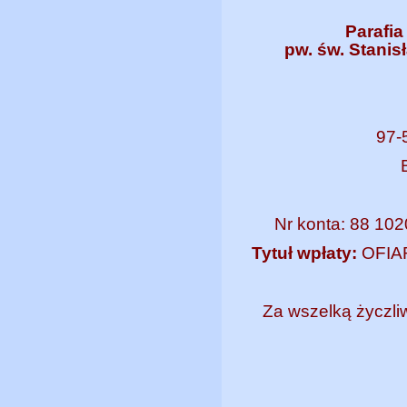
Parafi
pw. św. Stani
97-
Nr konta: 88 10
Tytuł wpłaty:
OFIA
Za wszelką życzl