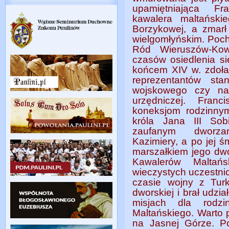
upamiętniająca Fra
kawalera maltański
Borzykowej, a zmarł
wielgomłyńskim. Poc
Ród Wieruszów-Kow
czasów osiedlenia s
końcem XIV w. zdołał
reprezentantów st
wojskowego czy nal
urzędniczej. Fran
koneksjom rodzinny
króla Jana III Sob
zaufanym dworza
Kazimiery, a po jej ś
marszałkiem jego dwo
Kawalerów Maltań
wieczystych uczestni
czasie wojny z Tur
dworskiej i brał udzi
misjach dla rodz
Maltańskiego. Warto p
na Jasnej Górze. Po