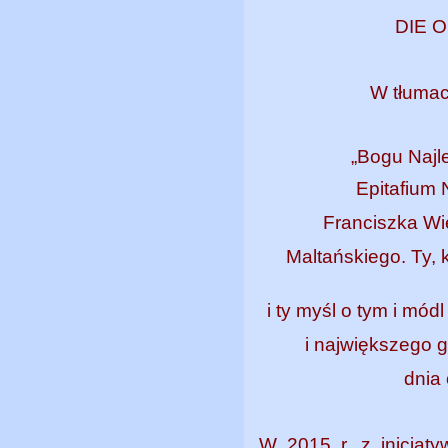
DIE O
W tłumac
„Bogu Naj
Epitafium
Franciszka Wi
Maltańskiego. Ty, 
i ty myśl o tym i mód
i największego 
dnia
W 2015 r. z inicjat