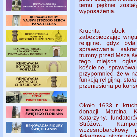
temu pięknie zosta
wyposażenia.
Kruchta obok fu
zabezpieczając wnętrz
religijne, gdyż był
sprawowania sakra
trumny przed Mszą ś
tego miejsca ogłas
kościelne, sprawowa
przypomnieć, że w na
funkcją religijną, sta
przeniesiona po konse
Około 1633 r. kruch
donacji Marcina 
Katarzyny, fundator
Stróżów. Kampa
wczesnobarokowy p
Arkadowy otwór otrzy