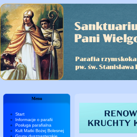
Menu
Start
Informacje o parafii
Posługa parafialna
Kult Matki Bożej Bolesnej
Grupy duszpasterskie