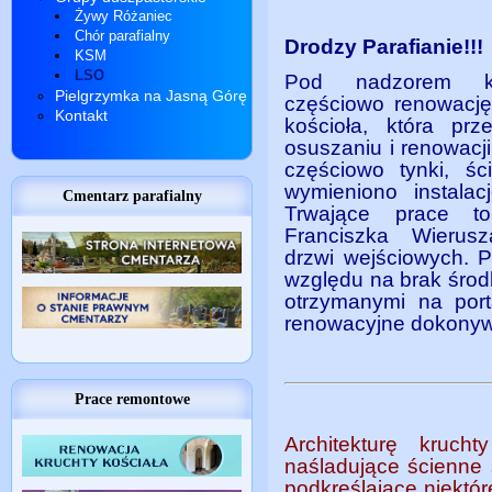
Żywy Różaniec
Chór parafialny
Drodzy Parafianie!!!
KSM
LSO
Pod nadzorem kon
Pielgrzymka na Jasną Górę
częściowo renowację
Kontakt
kościoła, która pr
osuszaniu i renowacji
częściowo tynki, śc
wymieniono instalac
Cmentarz parafialny
Trwające prace to
Franciszka Wierusz
drzwi wejściowych. 
względu na brak środ
otrzymanymi na port
renowacyjne dokonyw
Prace remontowe
Architekturę kruch
naśladujące ścienne s
podkreślające niektór