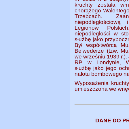
kruchty została wm
chorążego Walentego
Trzebcach. Zaa
niepodległościową 
Legionów Polskic
niepodległości w st
służbę jako przybocz
Był współtwórcą Mu
Belwederze (tzw. M
we wrześniu 1939 r.).
RP w Londynie, Wł
służbę jako jego och
nalotu bombowego na
Wyposażenia kruchty 
umieszczona we wnęce
DANE DO P