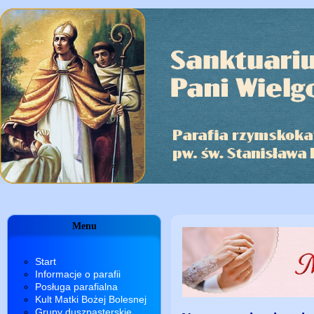
Menu
Start
Informacje o parafii
Posługa parafialna
Kult Matki Bożej Bolesnej
Grupy duszpasterskie