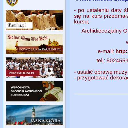
- po ustaleniu daty 
się na kurs przedmał
kursu;
Archidiecezjalny 
e-mail:
http
tel.: 502455
- ustalić oprawę muzy
- przygotować dekorac