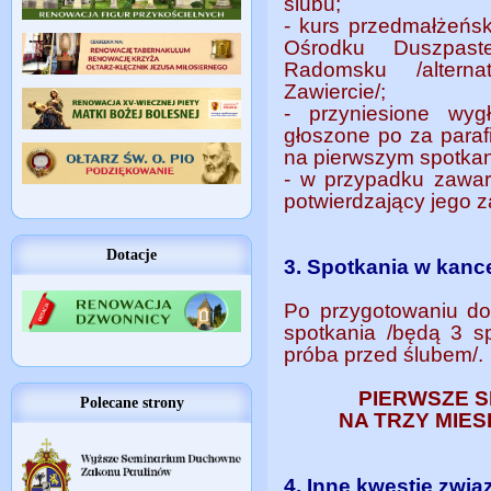
ślubu;
- kurs przedmałżeńsk
Ośrodku Duszpas
Radomsku /alterna
Zawiercie/;
- przyniesione wyg
głoszone po za parafi
na pierwszym spotkan
- w przypadku zawar
potwierdzający jego z
Dotacje
3. Spotkania w kance
Po przygotowaniu d
spotkania /będą 3 sp
próba przed ślubem/.
PIERWSZE S
Polecane strony
NA TRZY MIES
4. Inne kwestie zwi