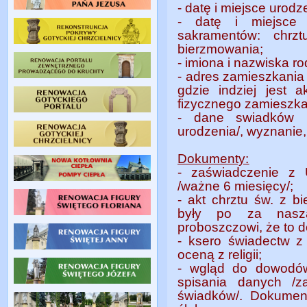
- datę i miejsce urod
- datę i miejsce 
sakramentów: chrzt
bierzmowania;
- imiona i nazwiska r
- adres zamieszkania 
gdzie indziej jest a
fizycznego zamieszka
- dane swiadków (n
urodzenia/, wyznanie,
Dokumenty:
- zaświadczenie z
/ważne 6 miesięcy/;
- akt chrztu św. z b
były po za naszą
proboszczowi, że to d
- ksero świadectw z 
oceną z religii;
- wgląd do dowodów
spisania danych /z
świadków/. Dokumen