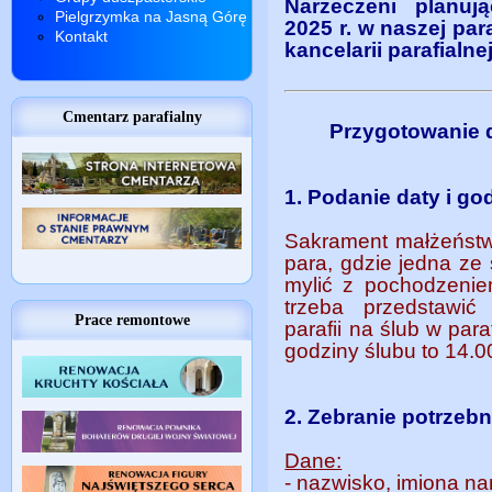
Narzeczeni planu
Pielgrzymka na Jasną Górę
2025 r. w naszej para
Kontakt
kancelarii parafialn
Cmentarz parafialny
Przygotowanie 
1. Podanie daty i g
Sakrament małżeństw
para, gdzie jedna ze 
mylić z pochodzeniem
trzeba przedstawić
Prace remontowe
parafii na ślub w par
godziny ślubu to 14.0
2. Zebranie potrze
Dane:
- nazwisko, imiona n